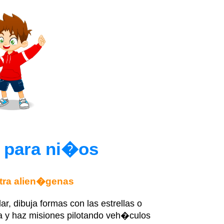
o para ni�os
ntra alien�genas
ar, dibuja formas con las estrellas o
 y haz misiones pilotando veh�culos