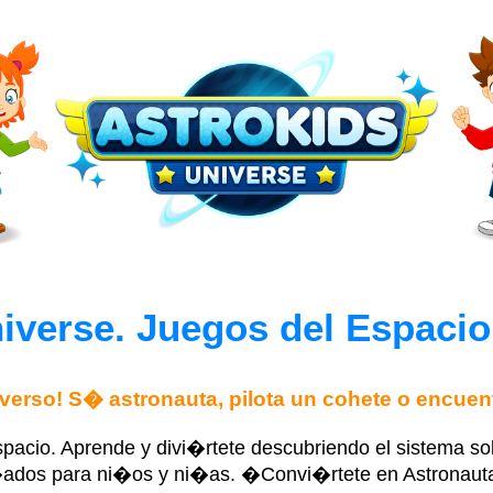
iverse. Juegos del Espaci
verso! S� astronauta, pilota un cohete o encue
Espacio. Aprende y divi�rtete descubriendo el sistema sol
ados para ni�os y ni�as. �Convi�rtete en Astronauta