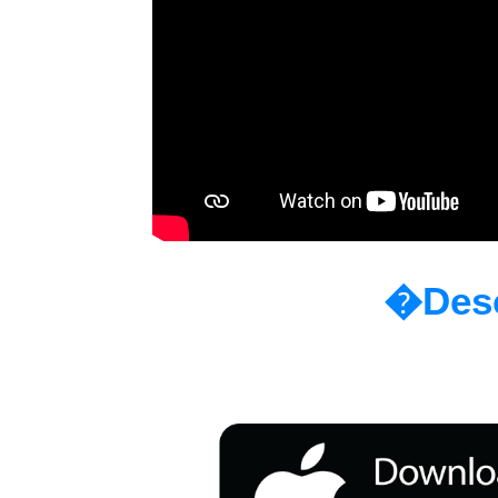
�Desc